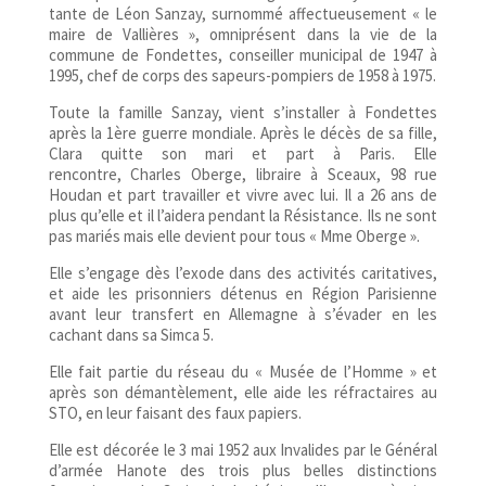
tante de Léon Sanzay, surnommé affectueusement « le
maire de Vallières », omniprésent dans la vie de la
commune de Fondettes, conseiller municipal de 1947 à
1995, chef de corps des sapeurs-pompiers de 1958 à 1975.
Toute la famille Sanzay, vient s’installer à Fondettes
après la 1ère guerre mondiale. Après le décès de sa fille,
Clara quitte son mari et part à Paris. Elle
rencontre, Charles Oberge, libraire à Sceaux, 98 rue
Houdan et part travailler et vivre avec lui. Il a 26 ans de
plus qu’elle et il l’aidera pendant la Résistance. Ils ne sont
pas mariés mais elle devient pour tous « Mme Oberge ».
Elle s’engage dès l’exode dans des activités caritatives,
et aide les prisonniers détenus en Région Parisienne
avant leur transfert en Allemagne à s’évader en les
cachant dans sa Simca 5.
Elle fait partie du réseau du « Musée de l’Homme » et
après son démantèlement, elle aide les réfractaires au
STO, en leur faisant des faux papiers.
Elle est décorée le 3 mai 1952 aux Invalides par le Général
d’armée Hanote des trois plus belles distinctions