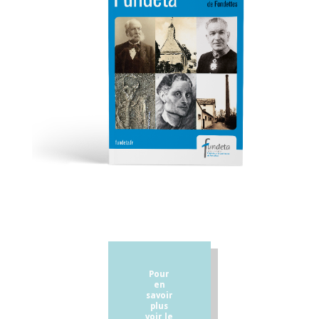
Pour
en
savoir
plus
voir le