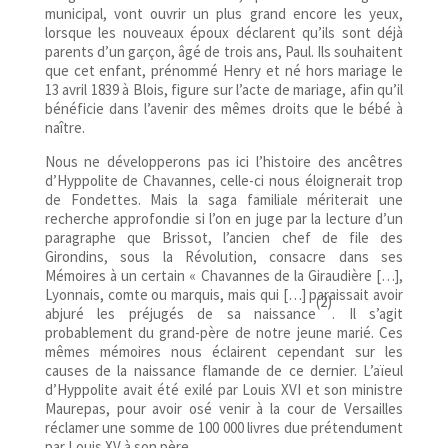
municipal, vont ouvrir un plus grand encore les yeux,
lorsque les nouveaux époux déclarent qu’ils sont déjà
parents d’un garçon, âgé de trois ans, Paul. Ils souhaitent
que cet enfant, prénommé Henry et né hors mariage le
13 avril 1839 à Blois, figure sur l’acte de mariage, afin qu’il
bénéficie dans l’avenir des mêmes droits que le bébé à
naître.
Nous ne développerons pas ici l’histoire des ancêtres
d’Hyppolite de Chavannes, celle-ci nous éloignerait trop
de Fondettes. Mais la saga familiale mériterait une
recherche approfondie si l’on en juge par la lecture d’un
paragraphe que Brissot, l’ancien chef de file des
Girondins, sous la Révolution, consacre dans ses
Mémoires à un certain « Chavannes de la Giraudière […],
Lyonnais, comte ou marquis, mais qui […] paraissait avoir
(2)
abjuré les préjugés de sa naissance
. Il s’agit
probablement du grand-père de notre jeune marié. Ces
mêmes mémoires nous éclairent cependant sur les
causes de la naissance flamande de ce dernier. L’aïeul
d’Hyppolite avait été exilé par Louis XVI et son ministre
Maurepas, pour avoir osé venir à la cour de Versailles
réclamer une somme de 100 000 livres due prétendument
par Louis XV à son père.