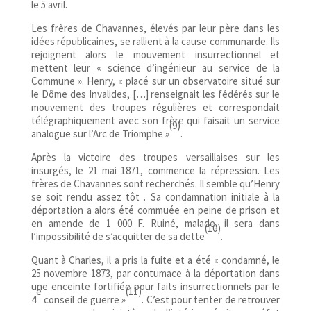
le 5 avril.
Les frères de Chavannes, élevés par leur père dans les
idées républicaines, se rallient à la cause communarde. Ils
rejoignent alors le mouvement insurrectionnel et
mettent leur « science d’ingénieur au service de la
Commune ». Henry, « placé sur un observatoire situé sur
le Dôme des Invalides, […] renseignait les fédérés sur le
mouvement des troupes régulières et correspondait
télégraphiquement avec son frère qui faisait un service
(9)
analogue sur l’Arc de Triomphe »
.
Après la victoire des troupes versaillaises sur les
insurgés, le 21 mai 1871, commence la répression. Les
frères de Chavannes sont recherchés. Il semble qu’Henry
se soit rendu assez tôt . Sa condamnation initiale à la
déportation a alors été commuée en peine de prison et
en amende de 1 000 F. Ruiné, malade, il sera dans
(10)
l’impossibilité de s’acquitter de sa dette
.
Quant à Charles, il a pris la fuite et a été « condamné, le
25 novembre 1873, par contumace à la déportation dans
une enceinte fortifiée pour faits insurrectionnels par le
e
(11)
4
conseil de guerre »
. C’est pour tenter de retrouver