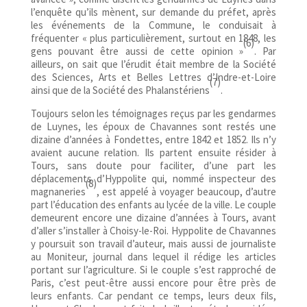
l’enquête qu’ils mènent, sur demande du préfet, après
les événements de la Commune, le conduisait à
fréquenter « plus particulièrement, surtout en 1848, les
(6)
gens pouvant être aussi de cette opinion »
. Par
ailleurs, on sait que l’érudit était membre de la Société
des Sciences, Arts et Belles Lettres d’Indre-et-Loire
(7)
ainsi que de la Société des Phalanstériens
.
Toujours selon les témoignages reçus par les gendarmes
de Luynes, les époux de Chavannes sont restés une
dizaine d’années à Fondettes, entre 1842 et 1852. Ils n’y
avaient aucune relation. Ils partent ensuite résider à
Tours, sans doute pour faciliter, d’une part les
déplacements d’Hyppolite qui, nommé inspecteur des
(8)
magnaneries
, est appelé à voyager beaucoup, d’autre
part l’éducation des enfants au lycée de la ville. Le couple
demeurent encore une dizaine d’années à Tours, avant
d’aller s’installer à Choisy-le-Roi. Hyppolite de Chavannes
y poursuit son travail d’auteur, mais aussi de journaliste
au Moniteur, journal dans lequel il rédige les articles
portant sur l’agriculture. Si le couple s’est rapproché de
Paris, c’est peut-être aussi encore pour être près de
leurs enfants. Car pendant ce temps, leurs deux fils,