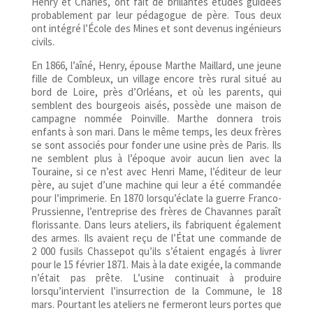
Henry et Charles, ont fait de brillantes études guidées
probablement par leur pédagogue de père. Tous deux
ont intégré l’École des Mines et sont devenus ingénieurs
civils.
En 1866, l’aîné, Henry, épouse Marthe Maillard, une jeune
fille de Combleux, un village encore très rural situé au
bord de Loire, près d’Orléans, et où les parents, qui
semblent des bourgeois aisés, possède une maison de
campagne nommée Poinville. Marthe donnera trois
enfants à son mari. Dans le même temps, les deux frères
se sont associés pour fonder une usine près de Paris. Ils
ne semblent plus à l’époque avoir aucun lien avec la
Touraine, si ce n’est avec Henri Mame, l’éditeur de leur
père, au sujet d’une machine qui leur a été commandée
pour l’imprimerie. En 1870 lorsqu’éclate la guerre Franco-
Prussienne, l’entreprise des frères de Chavannes paraît
florissante. Dans leurs ateliers, ils fabriquent également
des armes. Ils avaient reçu de l’État une commande de
2 000 fusils Chassepot qu’ils s’étaient engagés à livrer
pour le 15 février 1871. Mais à la date exigée, la commande
n’était pas prête. L’usine continuait à produire
lorsqu’intervient l’insurrection de la Commune, le 18
mars. Pourtant les ateliers ne fermeront leurs portes que