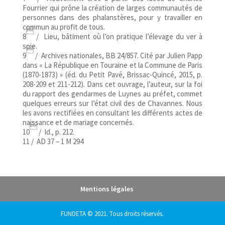
Fourrier qui prône la création de larges communautés de
personnes dans des phalanstères, pour y travailler en
commun au profit de tous.

8
/ Lieu, bâtiment où l’on pratique l’élevage du ver à
soie.

9
/ Archives nationales, BB 24/857. Cité par Julien Papp
dans « La République en Touraine et la Commune de Paris
(1870-1873) » (éd. du Petit Pavé, Brissac-Quincé, 2015, p.
208-209 et 211-212). Dans cet ouvrage, l’auteur, sur la foi
du rapport des gendarmes de Luynes au préfet, commet
quelques erreurs sur l’état civil des de Chavannes. Nous
les avons rectifiées en consultant les différents actes de
naissance et de mariage concernés.

10
/ Id., p. 212.
11 / AD 37 – 1 M 294
Mentions légales
FUNDETA © 2021. Tous droits réservés.