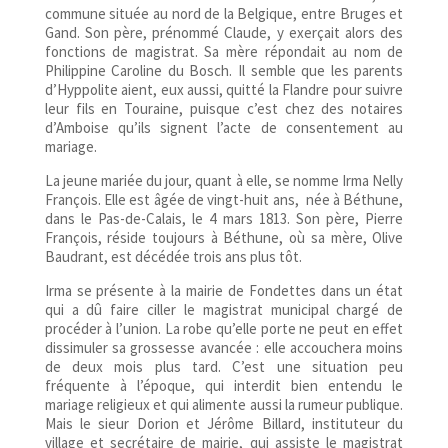
commune située au nord de la Belgique, entre Bruges et
Gand. Son père, prénommé Claude, y exerçait alors des
fonctions de magistrat. Sa mère répondait au nom de
Philippine Caroline du Bosch. Il semble que les parents
d’Hyppolite aient, eux aussi, quitté la Flandre pour suivre
leur fils en Touraine, puisque c’est chez des notaires
d’Amboise qu’ils signent l’acte de consentement au
mariage.
La jeune mariée du jour, quant à elle, se nomme Irma Nelly
François. Elle est âgée de vingt-huit ans, née à Béthune,
dans le Pas-de-Calais, le 4 mars 1813. Son père, Pierre
François, réside toujours à Béthune, où sa mère, Olive
Baudrant, est décédée trois ans plus tôt.
Irma se présente à la mairie de Fondettes dans un état
qui a dû faire ciller le magistrat municipal chargé de
procéder à l’union. La robe qu’elle porte ne peut en effet
dissimuler sa grossesse avancée : elle accouchera moins
de deux mois plus tard. C’est une situation peu
fréquente à l’époque, qui interdit bien entendu le
mariage religieux et qui alimente aussi la rumeur publique.
Mais le sieur Dorion et Jérôme Billard, instituteur du
village et secrétaire de mairie, qui assiste le magistrat