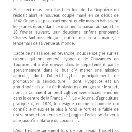
Mais ceci nous entraîne bien loin de La Guignière où
résidait alors le nouveau couple marié en ce début de
1842. On ne sait pas exactement quelle maison habitaient
les jeunes époux dans ce quartier, la maison où naquit, le
18 février suivant, leur deuxième enfant prénommé
Charles Ambroise Hugues, qui fut déclaré à la mairie, le
lendemain de sa venue au monde.
L’acte de naissance, en revanche, nous renseigne sur les
raisons qui ont amené Hyppolite de Chavannes en
Touraine : il a été envoyé dans le département par le
gouvernement dans le but d’y mener une mission
agricole, dont l’objectif était principalement de
(3)
promouvoir la sériciculture
dont Hyppolite est un
grand spécialiste. Il a écrit plusieurs ouvrages sur le sujet,
dont : « Comment on peut cultiver avec succès le mûrier
(4)
dans le centre de la France »
. Le « Journal d’agriculture
pratique », en 1874, le désigne comme « l’homme qui
connaît le mieux et le plus à fond le fort et le faible de
notre production séricole [sic] depuis l’éclosion du ver à
(5)
soie jusqu’à la filature du cocon »
.
C’est très certainement lors de son séjour fondettois