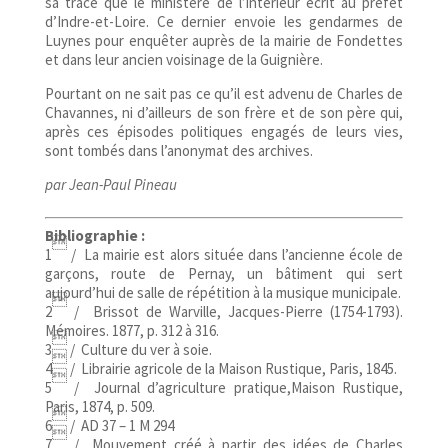
sa trace que le ministère de l’intérieur écrit au préfet
d’Indre-et-Loire. Ce dernier envoie les gendarmes de
Luynes pour enquêter auprès de la mairie de Fondettes
et dans leur ancien voisinage de la Guignière.
Pourtant on ne sait pas ce qu’il est advenu de Charles de
Chavannes, ni d’ailleurs de son frère et de son père qui,
après ces épisodes politiques engagés de leurs vies,
sont tombés dans l’anonymat des archives.
par Jean-Paul Pineau
Bibliographie :

1
/ La mairie est alors située dans l’ancienne école de
garçons, route de Pernay, un bâtiment qui sert
aujourd’hui de salle de répétition à la musique municipale.

2
/ Brissot de Warville, Jacques-Pierre (1754-1793).
Mémoires. 1877, p. 312 à 316.

3
/ Culture du ver à soie.

4
/ Librairie agricole de la Maison Rustique, Paris, 1845.

5
/ Journal d’agriculture pratique,Maison Rustique,
Paris, 1874, p. 509.

6
/ AD 37 – 1 M 294

7
/ Mouvement créé à partir des idées de Charles