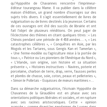
qu’Hyppolite de Chavannes rencontre l’imprimeur-
éditeur tourangeau Mame. Il va publier dans la célèbre
maison d’édition, un grand nombre d’ouvrages sur des
sujets très divers. Il s’agit essentiellement de livres de
vulgarisation ou de livres destinés à la jeunesse. Certains
de ces ouvrages ont été des succès de librairie et ont
fait l’objet de plusieurs rééditions. On peut juger de
l’éclectisme des thèmes en citant quelques titres : « Les
Chinois pendant une période de 4 458 années… », « Les
catastrophes célèbres », « Conquêtes en Asie, par les
Mogols et les Tartares, sous Gengis Kan et Tamerlan »,
« Une ferme-modèle ou l’agriculture mise à la portée de
tous », « Patrice ou Les pionniers de l’Amérique du Nord »,
« L’Irlande, son origine, son histoire et sa situation
présente », « Histoires instructives – Navires, poterie et
porcelaine, charbon de terre, drap, verre, fausses perles
et plombs de chasse, soie, coton, peaux et pelleteries »,
« Simon le Polletais – Esquisses de mœurs maritimes »…
Dans sa démarche vulgarisatrice, l’écrivain Hyppolite de
Chavannes de la Giraudière est en phase avec ses
orientations politiques libérales et sociales, et en rupture
avec ses racines aristocratiques. Cette « opinion
avancée », comme disent les gendarmes de Luynes dans