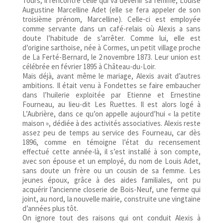
Tours, il rencontre celle qui va devenir sa femme, Louise
Augustine Marcelline Adet (elle se fera appeler de son
troisième prénom, Marcelline). Celle-ci est employée
comme servante dans un café-relais où Alexis a sans
doute l’habitude de s’arrêter. Comme lui, elle est
d’origine sarthoise, née à Cormes, un petit village proche
de La Ferté-Bernard, le 2 novembre 1873. Leur union est
célébrée en février 1895 à Château-du-Loir.
Mais déjà, avant même le mariage, Alexis avait d’autres
ambitions. Il était venu à Fondettes se faire embaucher
dans l’huilerie exploitée par Etienne et Ernestine
Fourneau, au lieu-dit Les Ruettes. Il est alors logé à
L’Aubrière, dans ce qu’on appelle aujourd’hui « la petite
maison », dédiée à des activités associatives. Alexis reste
assez peu de temps au service des Fourneau, car dès
1896, comme en témoigne l’état du recensement
effectué cette année-là, il s’est installé à son compte,
avec son épouse et un employé, du nom de Louis Adet,
sans doute un frère ou un cousin de sa femme. Les
jeunes époux, grâce à des aides familiales, ont pu
acquérir l’ancienne closerie de Bois-Neuf, une ferme qui
joint, au nord, la nouvelle mairie, construite une vingtaine
d’années plus tôt.
On ignore tout des raisons qui ont conduit Alexis à