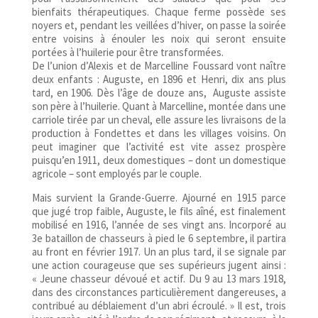
bienfaits thérapeutiques. Chaque ferme possède ses
noyers et, pendant les veillées d’hiver, on passe la soirée
entre voisins à énouler les noix qui seront ensuite
portées à l’huilerie pour être transformées.
De l’union d’Alexis et de Marcelline Foussard vont naître
deux enfants : Auguste, en 1896 et Henri, dix ans plus
tard, en 1906. Dès l’âge de douze ans, Auguste assiste
son père à l’huilerie. Quant à Marcelline, montée dans une
carriole tirée par un cheval, elle assure les livraisons de la
production à Fondettes et dans les villages voisins. On
peut imaginer que l’activité est vite assez prospère
puisqu’en 1911, deux domestiques – dont un domestique
agricole – sont employés par le couple.
Mais survient la Grande-Guerre. Ajourné en 1915 parce
que jugé trop faible, Auguste, le fils aîné, est finalement
mobilisé en 1916, l’année de ses vingt ans. Incorporé au
3e bataillon de chasseurs à pied le 6 septembre, il partira
au front en février 1917. Un an plus tard, il se signale par
une action courageuse que ses supérieurs jugent ainsi :
« Jeune chasseur dévoué et actif. Du 9 au 13 mars 1918,
dans des circonstances particulièrement dangereuses, a
contribué au déblaiement d’un abri écroulé. » Il est, trois