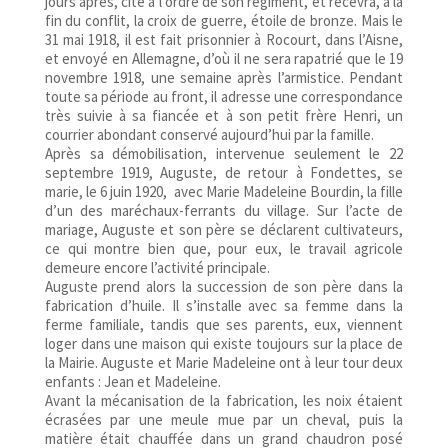
jours après, cité à l’ordre de son régiment, et recevra, à la
fin du conflit, la croix de guerre, étoile de bronze. Mais le
31 mai 1918, il est fait prisonnier à Rocourt, dans l’Aisne,
et envoyé en Allemagne, d’où il ne sera rapatrié que le 19
novembre 1918, une semaine après l’armistice. Pendant
toute sa période au front, il adresse une correspondance
très suivie à sa fiancée et à son petit frère Henri, un
courrier abondant conservé aujourd’hui par la famille.
Après sa démobilisation, intervenue seulement le 22
septembre 1919, Auguste, de retour à Fondettes, se
marie, le 6 juin 1920, avec Marie Madeleine Bourdin, la fille
d’un des maréchaux-ferrants du village. Sur l’acte de
mariage, Auguste et son père se déclarent cultivateurs,
ce qui montre bien que, pour eux, le travail agricole
demeure encore l’activité principale.
Auguste prend alors la succession de son père dans la
fabrication d’huile. Il s’installe avec sa femme dans la
ferme familiale, tandis que ses parents, eux, viennent
loger dans une maison qui existe toujours sur la place de
la Mairie. Auguste et Marie Madeleine ont à leur tour deux
enfants : Jean et Madeleine.
Avant la mécanisation de la fabrication, les noix étaient
écrasées par une meule mue par un cheval, puis la
matière était chauffée dans un grand chaudron posé