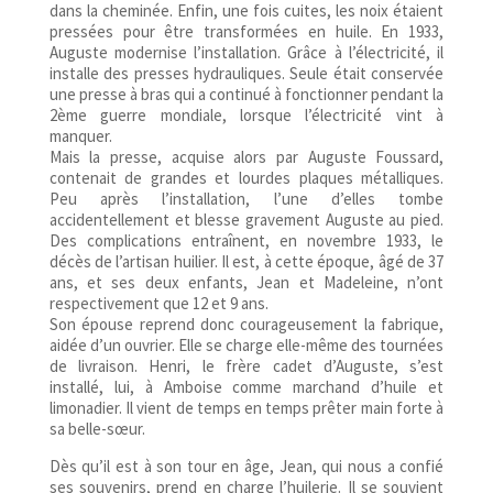
dans la cheminée. Enfin, une fois cuites, les noix étaient
pressées pour être transformées en huile. En 1933,
Auguste modernise l’installation. Grâce à l’électricité, il
installe des presses hydrauliques. Seule était conservée
une presse à bras qui a continué à fonctionner pendant la
2ème guerre mondiale, lorsque l’électricité vint à
manquer.
Mais la presse, acquise alors par Auguste Foussard,
contenait de grandes et lourdes plaques métalliques.
Peu après l’installation, l’une d’elles tombe
accidentellement et blesse gravement Auguste au pied.
Des complications entraînent, en novembre 1933, le
décès de l’artisan huilier. Il est, à cette époque, âgé de 37
ans, et ses deux enfants, Jean et Madeleine, n’ont
respectivement que 12 et 9 ans.
Son épouse reprend donc courageusement la fabrique,
aidée d’un ouvrier. Elle se charge elle-même des tournées
de livraison. Henri, le frère cadet d’Auguste, s’est
installé, lui, à Amboise comme marchand d’huile et
limonadier. Il vient de temps en temps prêter main forte à
sa belle-sœur.
Dès qu’il est à son tour en âge, Jean, qui nous a confié
ses souvenirs, prend en charge l’huilerie. Il se souvient